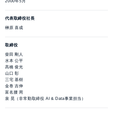
2000年5月
代表取締役社長
榊原 喜成
取締役
柴田 剛人
水本 公平
髙橋 俊光
山口 彰
三宅 基樹
金巻 吉伸
富名腰 周
泉 晃（非常勤取締役 AI & Data事業担当）